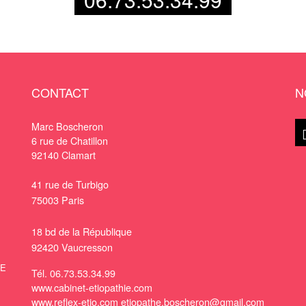
CONTACT
N
Marc Boscheron
6 rue de Chatillon
92140
Clamart
41 rue de Turbigo
75003 Paris
18 bd de la République
92420 Vaucresson
HE
Tél.
06.73.53.34.99
www.cabinet-etiopathie.com
www.reflex-etio.com
etiopathe.boscheron@gmail.com